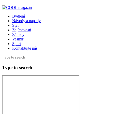
Bydlení
Návody a nápady
Styl
Zajímavosti
Záhady
Vesmír
Sport
Kontaktujte nás
Type to search