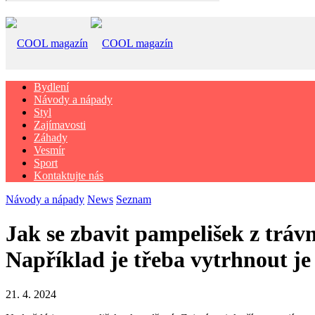
Bydlení
Návody a nápady
Styl
Zajímavosti
Záhady
Vesmír
Sport
Kontaktujte nás
Návody a nápady
News
Seznam
Jak se zbavit pampelišek z tráv
Například je třeba vytrhnout je
21. 4. 2024